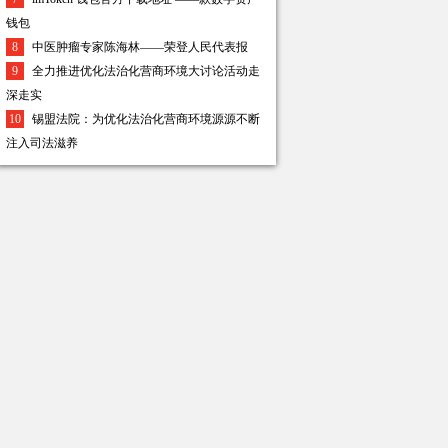
钱包
8
中医肿瘤专家陈海林——荣登人民代表报
9
全力推进优化法治化营商环境大讨论活动走
深走实
10
锡盟法院：为优化法治化营商环境源源不断
注入司法滋养