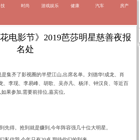
科技
时尚
游戏娱乐
健康
汽车
房产
章
花电影节》2019芭莎明星慈善夜报
名处
可以说是集齐了影视圈的半壁江山,出席名单。刘德华!成龙、肖
龙、李现、李易峰、胡歌、吴亦凡、杨洋、钟汉良、等近百
如果参加,需要前排位,嘉宾位,
,先到先得。抢到就是赚到,今年阵容强几十位大明星。
们私信我,今年只有20桌,期待你们的到来