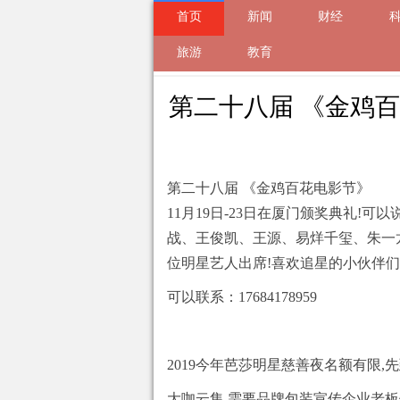
首页
新闻
财经
来自
旅游
新闻
2019-10-24 16:32 的文
教育
第二十八届 《金鸡百
第二十八届 《金鸡百花电影节》
11月19日-23日在厦门颁奖典礼!
战、王俊凯、王源、易烊千玺、朱一
位明星艺人出席!喜欢追星的小伙伴们,
可以联系：17684178959
2019今年芭莎明星慈善夜名额有限
大咖云集,需要品牌包装宣传企业老板