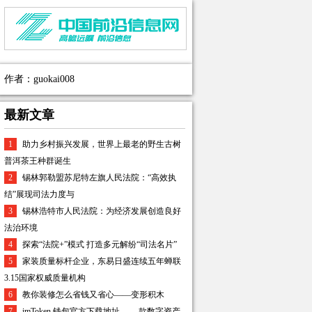
作者：guokai008
最新文章
1
助力乡村振兴发展，世界上最老的野生古树
普洱茶王种群诞生
2
锡林郭勒盟苏尼特左旗人民法院：“高效执
结”展现司法力度与
3
锡林浩特市人民法院：为经济发展创造良好
法治环境
4
探索“法院+”模式 打造多元解纷“司法名片”
5
家装质量标杆企业，东易日盛连续五年蝉联
3.15国家权威质量机构
6
教你装修怎么省钱又省心——变形积木
7
imToken 钱包官方下载地址 ——款数字资产