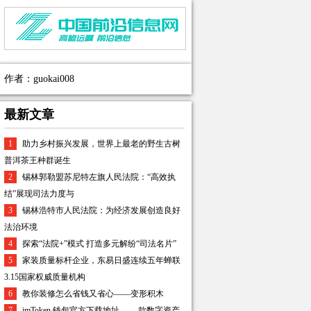
作者：guokai008
最新文章
1
助力乡村振兴发展，世界上最老的野生古树
普洱茶王种群诞生
2
锡林郭勒盟苏尼特左旗人民法院：“高效执
结”展现司法力度与
3
锡林浩特市人民法院：为经济发展创造良好
法治环境
4
探索“法院+”模式 打造多元解纷“司法名片”
5
家装质量标杆企业，东易日盛连续五年蝉联
3.15国家权威质量机构
6
教你装修怎么省钱又省心——变形积木
7
imToken 钱包官方下载地址 ——款数字资产