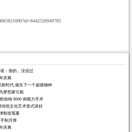
18065821000?td=8442526949785
辟谣：假的，没说过
年庆典
物联新时代,催生下一个超级物种
为梦想家引航
加纳 8000 例视力手术
用传统文化艺术形式讲好
律制造冤案
巧手制月饼
年庆典