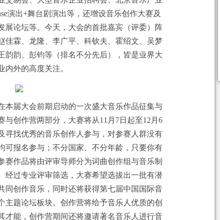
house演出+舞台剧演出等，还增设音乐创作大赛及
发展论坛等。今天，大会的首批嘉宾（评委）阵
赵佳霖、龙隆、李广平、科钦夫、霍绍文、吴梦
王韵韵、彭钧等（排名不分先后），皆是业界大
业内外的高度关注。
在本届大会前期启动的一次盛大音乐作品征集与
与创作营两部分，大赛将从11月7日起至12月6
及寻找优秀的音乐创作人参与，对参赛人群没有
均可报名参与；不分国家、不分年龄，只要你有
参赛作品将由评审导师分为词曲创作组与音乐制
。经过专业评审筛选，大赛希望选拔出一批有潜
共同创作音乐，同时还将获得第七届中国国际音
个主题论坛板块。创作营将给予音乐人优质的创
其才能，创作营期间还将邀请著名音乐人进行音