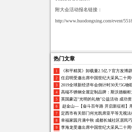
附大会活动报名链接：
http://www.huodongxing.com/event/55
热门文章
《和平精英》卸载量2.5亿？官方发博
1
任启明受邀出席中国世纪大采风二十周
2
2019全球新经济年会倒计时30天!5G
3
高端不锈钢全屋定制品牌：斯沃德橱柜
4
英国豪迈“光明的礼物”公益活动 成功资助
5
赵金山—【奋斗百年路 开启新征程】
6
定西市有关部门何光凯席亚平等无视法
7
幸福家园月满中秋 成都长城社区居民
8
李海龙受邀出席中国世纪大采风二十周
9