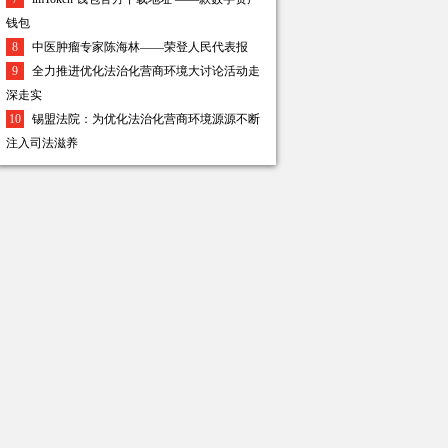
钱包
8
中医肿瘤专家陈海林——荣登人民代表报
9
全力推进优化法治化营商环境大讨论活动走
深走实
10
锡盟法院：为优化法治化营商环境源源不断
注入司法滋养