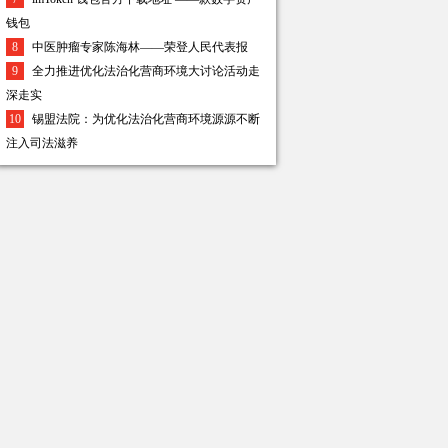
钱包
8
中医肿瘤专家陈海林——荣登人民代表报
9
全力推进优化法治化营商环境大讨论活动走
深走实
10
锡盟法院：为优化法治化营商环境源源不断
注入司法滋养