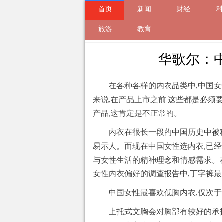
首页
新闻
财经
来自
旅游
新闻
2019-11-11 13:32 的文
教育
华歌尔：
在各种各样的内衣品类中,中国
来说,在产品上市之前,这些都是必须
产品,这肯定是不正常的。
内衣在很长一段的中国历史中被称
易示人。而现在中国女性选内衣,已
与女性生活的精神理念和情感需求。在Mod
女性内衣偏好的调查报告中,丁字裤
中国女性最喜欢低胸内衣,仅次
上托式文胸会对胸部有较好的承