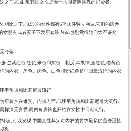
这之前,在亚洲,韩国女性是唯一大胆挤胸露乳的消费者。
,相比之下,43.5%的女性都有6至10件独立胸罩,它们的颜色
的女朋友或者妻子不爱穿套装内衣,也别觉得她们太不讲究
色受冷落
,超过紫红色,红色,米色和灰色。相反,苹果绿,酒红色,橙黄色
这样的内衣。黑色、肉色、白色和粉红色是中国最流行的内衣
低腰平角裤和比基尼最流行
为穿着实在难受。内裤方面,低腰平角裤和比基尼最为流行,
裤同样深受喜爱,而四角底裤也开始在女性中日渐流行。
中我们可以发现,中国女性其实对内衣的要求最多的是舒适性,
买帐。