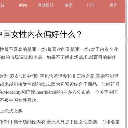
科技
时尚
游戏娱乐
健康
汽车
房产
章
中国女性内衣偏好什么？
女性最不喜欢的是哪一类?最喜欢的又是哪一类?对于内衣企业
要做的市场调查和功课。如果不了解市场需求,就盲目的制作
为"亵衣",其中"亵"字包含着轻慢和非庄重之意,意指不能轻
经越来越能接受性感的款式,因为它紧紧结合了商品、时尚符号
eCity和巴黎Interfilière展的主办方公布的一个关于中国
最不被中国女性喜欢。
于上托式文胸
托作用,属于功能性内衣,毫无意外是中国女性首选。而排名第