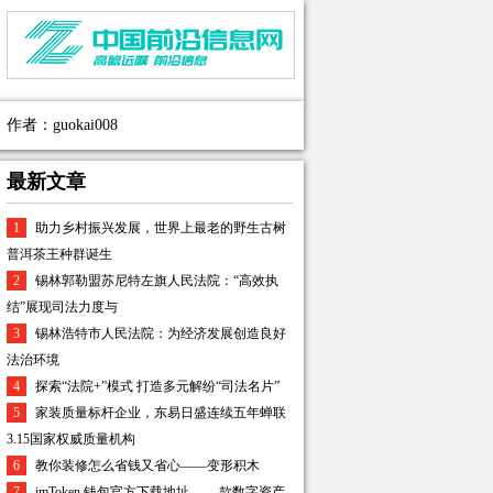
作者：guokai008
最新文章
1
助力乡村振兴发展，世界上最老的野生古树
普洱茶王种群诞生
2
锡林郭勒盟苏尼特左旗人民法院：“高效执
结”展现司法力度与
3
锡林浩特市人民法院：为经济发展创造良好
法治环境
4
探索“法院+”模式 打造多元解纷“司法名片”
5
家装质量标杆企业，东易日盛连续五年蝉联
3.15国家权威质量机构
6
教你装修怎么省钱又省心——变形积木
7
imToken 钱包官方下载地址 ——款数字资产