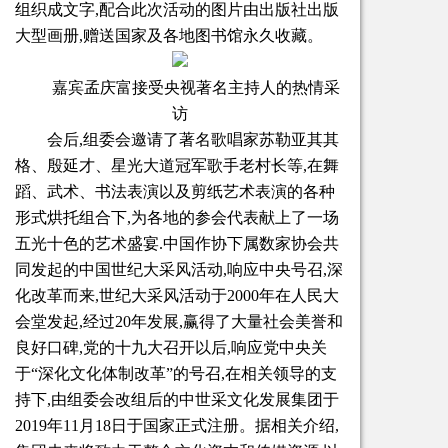
组织成文字,配合此次活动的图片由出版社出版
大型画册,赠送国家及各地图书馆永久收藏。
嘉宾孟庆富接受央视著名主持人的热情采
访
会后,组委会邀请了著名歌唱家苏勒亚其其
格、殷延才、星光大道冠军歌手老村长等,在舞
蹈、武术、书法表演以及剪纸艺术表演的各种
形式烘托组合下,为各地的参会代表献上了一场
五光十色的艺术盛宴.中国作协下属数家协会共
同发起的中国世纪大采风活动,响应中央号召,深
化改革而来,世纪大采风活动于2000年在人民大
会堂发起,经过20年发展,赢得了大量社会美誉和
良好口碑,党的十九大召开以后,响应党中央关
于“深化文化体制改革”的号召,在相关领导的支
持下,由组委会改组后的中世采文化发展集团于
2019年11月18日于国家正式注册。据相关介绍,