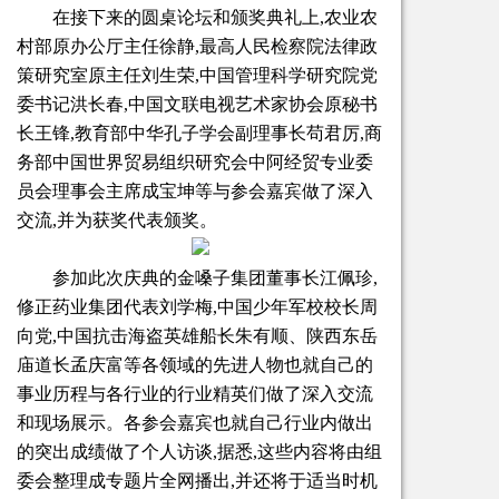
在接下来的圆桌论坛和颁奖典礼上,农业农
村部原办公厅主任徐静,最高人民检察院法律政
策研究室原主任刘生荣,中国管理科学研究院党
委书记洪长春,中国文联电视艺术家协会原秘书
长王锋,教育部中华孔子学会副理事长苟君厉,商
务部中国世界贸易组织研究会中阿经贸专业委
员会理事会主席成宝坤等与参会嘉宾做了深入
交流,并为获奖代表颁奖。
参加此次庆典的金嗓子集团董事长江佩珍,
修正药业集团代表刘学梅,中国少年军校校长周
向党,中国抗击海盗英雄船长朱有顺、陕西东岳
庙道长孟庆富等各领域的先进人物也就自己的
事业历程与各行业的行业精英们做了深入交流
和现场展示。各参会嘉宾也就自己行业内做出
的突出成绩做了个人访谈,据悉,这些内容将由组
委会整理成专题片全网播出,并还将于适当时机