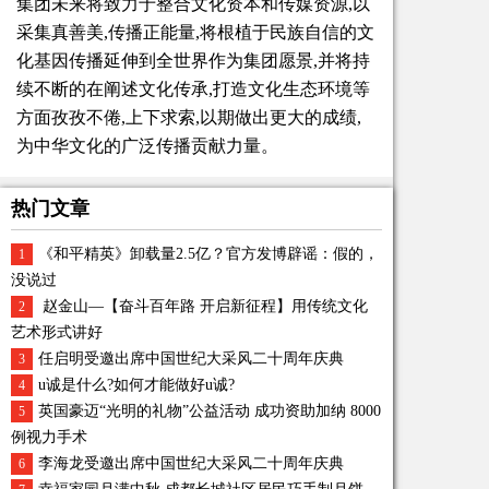
集团未来将致力于整合文化资本和传媒资源,以
采集真善美,传播正能量,将根植于民族自信的文
化基因传播延伸到全世界作为集团愿景,并将持
续不断的在阐述文化传承,打造文化生态环境等
方面孜孜不倦,上下求索,以期做出更大的成绩,
为中华文化的广泛传播贡献力量。
热门文章
《和平精英》卸载量2.5亿？官方发博辟谣：假的，
1
没说过
赵金山—【奋斗百年路 开启新征程】用传统文化
2
艺术形式讲好
任启明受邀出席中国世纪大采风二十周年庆典
3
u诚是什么?如何才能做好u诚?
4
英国豪迈“光明的礼物”公益活动 成功资助加纳 8000
5
例视力手术
李海龙受邀出席中国世纪大采风二十周年庆典
6