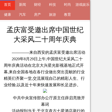
首页
新闻
财经
科技
时尚
游戏娱乐
来自
健康
新闻
汽车
2020-09-03 19:31 的文章
房产
旅游
教育
孟庆富受邀出席中国世纪
大采风二十周年庆典
--------------来自西安的孟庆富受邀出席活动
2020年8月29日上午,中国世纪大采风二十
周年庆典活动在北京大兴星光影视基地正式开
幕,来自全国各地在各行业做出突出贡献的行业
精英们齐聚一堂,交流展现自己的精彩人生、行
业经验,以及近十年来快速发展和长足进步。
中共中央宣传部办公厅原主任薛启亮致开
幕词
活动报到当天,于北京盘古七星酒店举行的