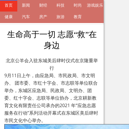
首页
新闻
财经
科技
时尚
游戏娱乐
来自
健康
新闻
汽车
2021-09-14 18:06 的文章
房产
旅游
教育
生命高于一切 志愿“救”在
身边
北京公羊会入驻东城美后肆时仪式在京隆重举
行
9月11日上午，由应急局、市民政局、市文明
办、 团市委、市红十字会、市志联等单位联合
举办，东城区应急局、民政局、文明办、团
委、红十字会、志联等单位协办，北京耕新教
育文化有限责任公司承办的2021 年“应急志愿
服务在行动”系列活动开幕式在东城区美后肆时
市民文化中心举办。