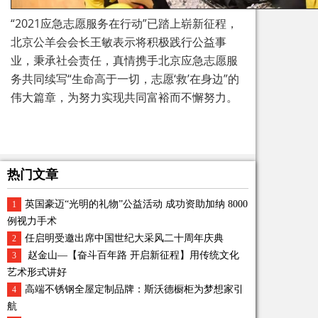
“2021应急志愿服务在行动”已踏上崭新征程，
北京公羊会会长王敏表示将积极践行公益事
业，秉承社会责任，真情携手北京应急志愿服
务共同续写“生命高于一切，志愿‘救’在身边”的
伟大篇章，为努力实现共同富裕而不懈努力。
热门文章
英国豪迈“光明的礼物”公益活动 成功资助加纳 8000
1
例视力手术
任启明受邀出席中国世纪大采风二十周年庆典
2
赵金山—【奋斗百年路 开启新征程】用传统文化
3
艺术形式讲好
高端不锈钢全屋定制品牌：斯沃德橱柜为梦想家引
4
航