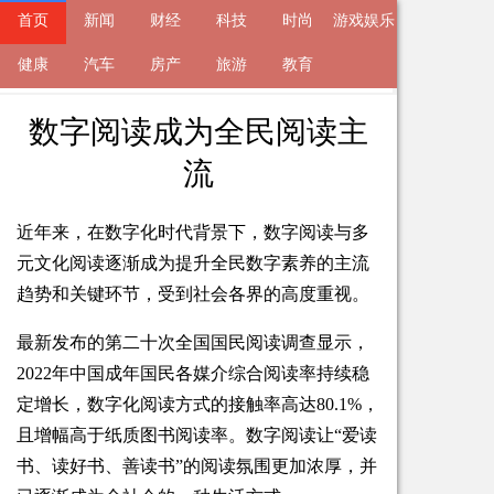
首页
新闻
财经
科技
时尚
游戏娱乐
来自
健康
新闻
汽车
2023-05-05 15:30 的文章
房产
旅游
教育
数字阅读成为全民阅读主
流
近年来，在数字化时代背景下，数字阅读与多
元文化阅读逐渐成为提升全民数字素养的主流
趋势和关键环节，受到社会各界的高度重视。
最新发布的第二十次全国国民阅读调查显示，
2022年中国成年国民各媒介综合阅读率持续稳
定增长，数字化阅读方式的接触率高达80.1%，
且增幅高于纸质图书阅读率。数字阅读让“爱读
书、读好书、善读书”的阅读氛围更加浓厚，并