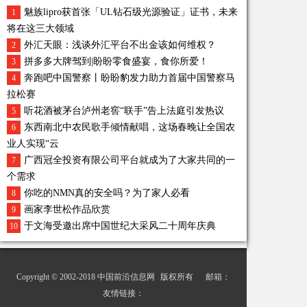
魅族lipro获首张「UL钻石级光源验证」证书，未来
1
将在这三大领域
外汇天眼：浅谈外汇平台不出金该如何维权？
2
拼多多大牌驾到|盼盼零食盛宴，食你所爱！
3
奔跑吧中国警察丨盼盼豹发力助力首届中国警察马
4
拉松赛
听花酒被茅台泸州老窖“联手”告上法庭引发热议
5
东西南北中农民歌手倾情献唱，这场春晚让全国农
6
业人实现“云
广西冠全投资有限公司平台就成为了大家共同的一
7
个需求
你吃的NMN真的安全吗？为了家人必看
8
画家李世松作品欣赏
9
于文海受邀出席中国世纪大采风二十周年庆典
10
Copyright © 2002-2018
中国前沿信息网
版权所有 邮箱：
友情链接：