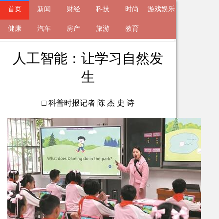
首页
新闻
财经
科技
时尚
游戏娱乐
来自
健康
新闻
汽车
2024-01-15 20:51 的文章
房产
旅游
教育
人工智能：让学习自然发
生
□ 科普时报记者 陈 杰 史 诗