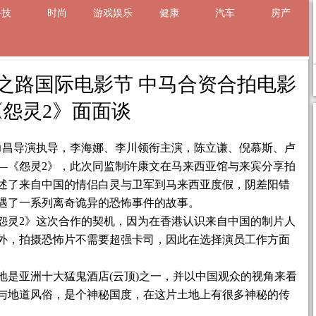
科技
时尚
游戏娱乐
健康
汽车
房产
2 的文章
之路国际电影节 中马合资合拍电影
《怨灵2》面面谈
李勇昌导演执导，李海娜、李川领衔主演，陈立谦、倪慕斯、卢
—《怨灵2》，此次同监制许康文在马来西亚馆与来宾分享拍
述了来自中国的情侣白灵与卫军到马来西亚度假，阴差阳错
遇了一系列离奇诡异的恐怖事件的故事。
怨灵2》这次合作的契机，因为在香港认识来自中国的制片人
外，拍摄恐怖片不需要超强卡司，因此在选择演员工作方面
地是亚洲十大猛鬼酒店(云顶)之一，并以中国观众的视角来看
与地道风俗，是个神秘国度，在这片土地上有很多神秘的传