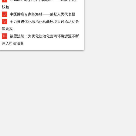
钱包
8
中医肿瘤专家陈海林——荣登人民代表报
9
全力推进优化法治化营商环境大讨论活动走
深走实
10
锡盟法院：为优化法治化营商环境源源不断
注入司法滋养