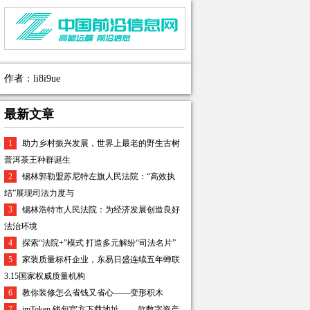
作者：li8i9ue
最新文章
1
助力乡村振兴发展，世界上最老的野生古树
普洱茶王种群诞生
2
锡林郭勒盟苏尼特左旗人民法院：“高效执
结”展现司法力度与
3
锡林浩特市人民法院：为经济发展创造良好
法治环境
4
探索“法院+”模式 打造多元解纷“司法名片”
5
家装质量标杆企业，东易日盛连续五年蝉联
3.15国家权威质量机构
6
教你装修怎么省钱又省心——变形积木
7
imToken 钱包官方下载地址 ——款数字资产