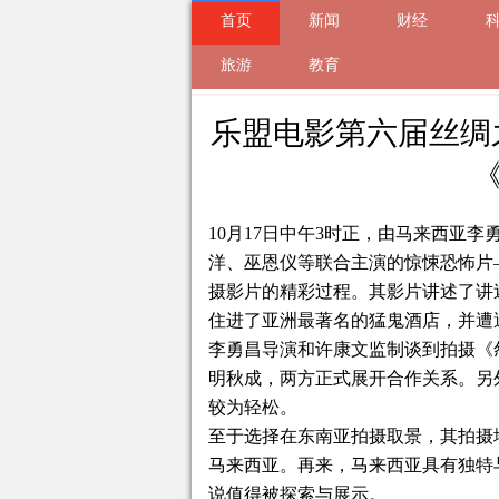
首页
新闻
财经
来自
旅游
游戏娱乐
教育
2019-10-20 14:1
乐盟电影第六届丝绸
10月17日中午3时正，由马来西亚
洋、巫恩仪等联合主演的惊悚恐怖片
摄影片的精彩过程。其影片讲述了讲
住进了亚洲最著名的猛鬼酒店，并遭
李勇昌导演和许康文监制谈到拍摄《
明秋成，两方正式展开合作关系。另
较为轻松。
至于选择在东南亚拍摄取景，其拍摄
马来西亚。再来，马来西亚具有独特
说值得被探索与展示。