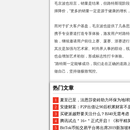
毛京波也坦言，销量是结果，但路特斯现阶段
择降价，“
更多的销量一定是源于健康的增长
而对于扩大客户基盘，毛京波也提供了几条思
携手专业赛道打造专享体验，激发用户对路特
验，继续邀请用户前往上赛、厦赛、浙赛进行
其次是加强与艺术家、时尚界人事的联动，线
也会增加艺术初创，形成标志性打卡体验。
“路特斯一定能够成功，我们走在正确的道路
做自己，坚持做极致驾控。
热门文章
夏至已至，法恩莎瓷砖助力环保为地球
1
安捷财富：P2P出借让90后积累财富不
2
买硬派越野要关注什么？BJ40无需考
3
腾讯试点＂16+＂正式开启！《和平精
4
BitTok币拓交易平台将出席2019新加
5