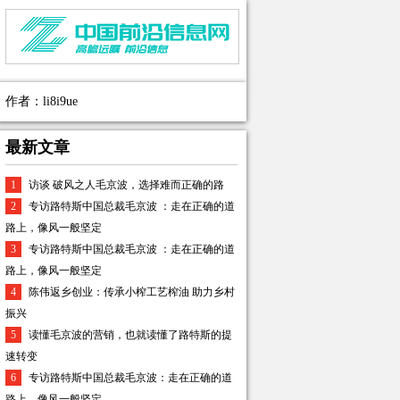
作者：li8i9ue
最新文章
1
访谈 破风之人毛京波，选择难而正确的路
2
专访路特斯中国总裁毛京波 ：走在正确的道
路上，像风一般坚定
3
专访路特斯中国总裁毛京波 ：走在正确的道
路上，像风一般坚定
4
陈伟返乡创业：传承小榨工艺榨油 助力乡村
振兴
5
读懂毛京波的营销，也就读懂了路特斯的提
速转变
6
专访路特斯中国总裁毛京波：走在正确的道
路上，像风一般坚定