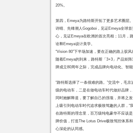
20%。
第四，
Emeya为路特斯开拓了更多艺术圈层
诗晴、先锋潮人Gogoboi，见证Emeya
心，见证Emeya在欧洲的首次亮相；11月
诠释Emeya设计美学。
“Vision 80”下半场加速，要在正确的路上驭
随着Emeya的到来，路特斯「3+3」产品矩阵逐
牌成立80周年之际，完成品牌向电动化、智
“路特斯选择了一条很难的路。”交流中，毛京
级的电动车，二是在做电动车时代做好品牌，
同时她解释道，要了解自己的强项，并将之发
上吸引到电动车时代追求极致驾趣的人群，“
在路特斯的理念里，百万级纯电豪华不应该是
牌价值，打造The Lotus Drive极致驾控体系
心深处的认同感。