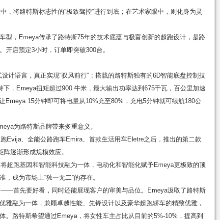
眼中，将路特斯标志性的“极致驾控”进行到底；在艺术家眼中，则化身为灵
车型，
Emeya传承了路特斯75年的技术底蕴与极富创新的超跑设计，是路
。开启预定3小时，订单即突破300台。
孔隙式设计语言，真正实现“驭风前行”；搭载的路特斯独有的6D智能底盘控制技
下，Emeya扭矩超过900 牛米，最大输出功率达到675千瓦，百公里加速
Emeya 15分钟即可将电量从10%充至80%，充电5分钟就可续航180公
Emeya为路特斯品牌带来多重意义。
vija、全能公路跑车Emira、首款生活用车Eletre之后，推出的第二款
品矩阵逐渐形成规模效应
。
，将超跑基因和智能科技融为一体，电动化和智能化赋予Emeya更极致的顶
准，成为市场上“独一无二”的存在
。
求——首先要好看，同时还能展现客户的审美与品位。Emeya汲取了路特斯
优雅融为一体，兼顾卓越性能、先锋设计以及豪华超跑轿车的精致优雅，
体
。路特斯希望通过Emeya，将女性车主占比从目前的5%-10%，提高到