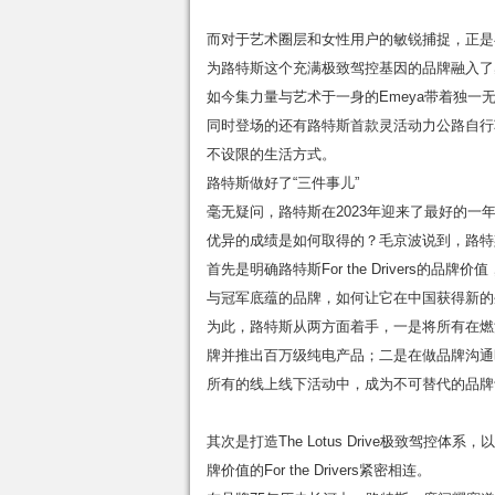
而对于艺术圈层和女性用户的敏锐捕捉，正是
为路特斯这个充满极致驾控基因的品牌融入了
如今集力量与艺术于一身的Emeya带着独
同时登场的还有路特斯首款灵活动力公路自行车T
不设限的生活方式。
路特斯做好了“三件事儿”
毫无疑问，路特斯在2023年迎来了最好的
优异的成绩是如何取得的？毛京波说到，路特
首先是明确路特斯For the Drivers的
与冠军底蕴的品牌，如何让它在中国获得新的
为此，路特斯从两方面着手，一是将所有在燃
牌并推出百万级纯电产品；二是在做品牌沟通
所有的线上线下活动中，成为不可替代的品牌记忆，让
其次是打造The Lotus Drive极致驾控体
牌价值的For the Drivers紧密相连。