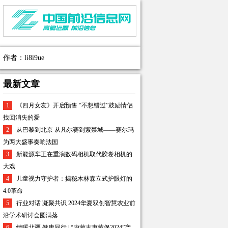
作者：li8i9ue
最新文章
1
《四月女友》开启预售 “不想错过”鼓励情侣
找回消失的爱
2
从巴黎到北京 从凡尔赛到紫禁城——赛尔玛
为两大盛事奏响法国
3
新能源车正在重演数码相机取代胶卷相机的
大戏
4
儿童视力守护者：揭秘木林森立式护眼灯的
4.0革命
5
行业对话 凝聚共识 2024华夏双创智慧农业前
沿学术研讨会圆满落
6
情暖北疆 健康同行 | “内蒙古惠蒙保2024”产