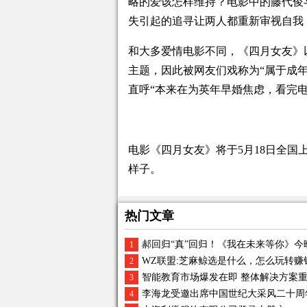
略的爱该怎样维持？电影中的藤代俊
失引起的追寻让两人都重新审视自我
和大多爱情电影不同，《四月女友》
主题，因此被网友们戏称为“属于成
直呼“本来在为英年早婚焦虑，看完
电影《四月女友》将于5月18日全
样子。
热门文章
郝回归“真”回归！《我在未来等你》
1
WZ联盟:芝麻鲸选是什么，怎么玩转赚
2
智能教育市场爆发在即 整体解决方案
3
李海龙受邀出席中国世纪大采风二十周
4