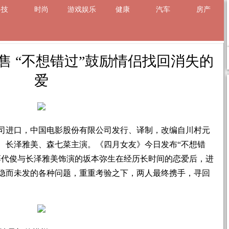
科技
时尚
游戏娱乐
健康
汽车
房产
章
售 “不想错过”鼓励情侣找回消失的
爱
司进口，中国电影股份有限公司发行、译制，改编自川村元
、长泽雅美、森七菜主演。《四月女友》今日发布“不想错
藤代俊与长泽雅美饰演的坂本弥生在经历长时间的恋爱后，进
隐而未发的各种问题，重重考验之下，两人最终携手，寻回