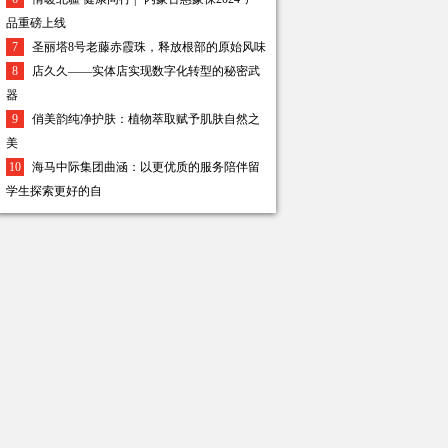
品重磅上线
7
圣丽塔8号老藤赤霞珠，释放根部的原始风味
8
店久久——实体店实现数字化转型的秘密武
器
9
俏美韵纯净护肤：植物萃取赋予肌肤自然之
美
10
海马中际集团曲涵：以更优质的服务陪伴留
学生探索更好的自