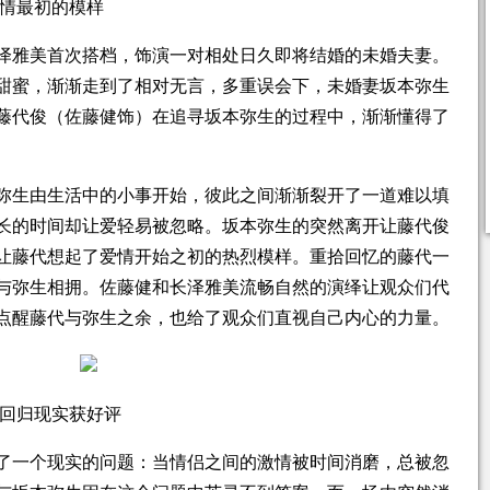
爱情最初的模样
泽雅美首次搭档，饰演一对相处日久即将结婚的未婚夫妻。
甜蜜，渐渐走到了相对无言，多重误会下，未婚妻坂本弥生
藤代俊（佐藤健饰）在追寻坂本弥生的过程中，渐渐懂得了
弥生由生活中的小事开始，彼此之间渐渐裂开了一道难以填
长的时间却让爱轻易被忽略。坂本弥生的突然离开让藤代俊
让藤代想起了爱情开始之初的热烈模样。重拾回忆的藤代一
与弥生相拥。佐藤健和长泽雅美流畅自然的演绎让观众们代
点醒藤代与弥生之余，也给了观众们直视自己内心的力量。
影回归现实获好评
了一个现实的问题：当情侣之间的激情被时间消磨，总被忽