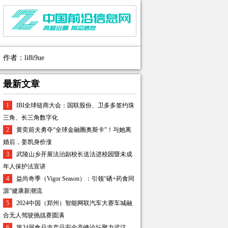
作者：li8i9ue
最新文章
1
IBI全球链商大会：国联股份、卫多多签约珠
三角、长三角数字化
2
黄奕前夫勇夺“全球金融圈奥斯卡”！与她离
婚后，姜凯身价涨
3
武陵山乡开展法治副校长送法进校园暨未成
年人保护法宣讲
4
益尚奇季（Vigor Season）：引领“硒+药食同
源”健康新潮流
5
2024中国（郑州）智能网联汽车大赛车城融
合无人驾驶挑战赛圆满
6
第24届食品农产品安全高峰论坛聚力武汉，