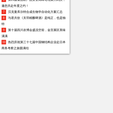
邀您共赴年度之约！
7
贝克曼库尔特合成生物学自动化方案汇总
8
与君共饮《关羽精酿啤酒》是纯正，也是独
特
9
第十届四川农博会盛况空前，金宫展区美味
满满
10
热烈庆祝第三十七届中国钢结构企业赴日本
商务考察之旅圆满结