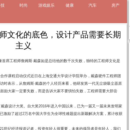
科技
时尚
游戏娱乐
健康
汽车
房产
章
师文化的底色，设计产品需要长期
主义
人兼首席工程师詹姆斯·戴森如是总结他的数千次失败，独特的工程师文化是
校企合作课程启动仪式近日在上海交通大学设计学院举办，戴森硬件工程师团
采访时表示，从詹姆斯·戴森的个人经历来看，他研发第一代无尘袋吸尘器原
是说鼓励大家一定要失败，而是告诉大家不要惧怕失败，工程师需要大胆尝
戴森设计大奖。自大奖2016年进入中国以来，已为一届又一届未来发明家
已激励了超过2万名中国大学生为全球性难题提出新颖解决方案，累计收获
21世纪经济报道记者，投资年轻人很重要，未来的领导者是年轻人，我们