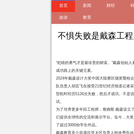
首页
新闻
财经
来自
旅游
新闻
2024-09-27 22:14 的文
教育
不惧失败是戴森工程
“犯错的勇气才是最珍贵的财富。”戴森创始
成功路上的关键元素。
2024年戴森设计大奖中国大陆赛区颁奖暨
队负责人胡宏飞在接受21世纪经济报道记者
型机时经历5126次失败，然后才成功。不
试。
为了培养更多年轻工程师，詹姆斯·戴森设立了
们提供全球性的交流和展示平台。迄今，大奖
了超过3000份学生作品。
戴森教育及公益项目亚太区负责人柯炎秀告诉