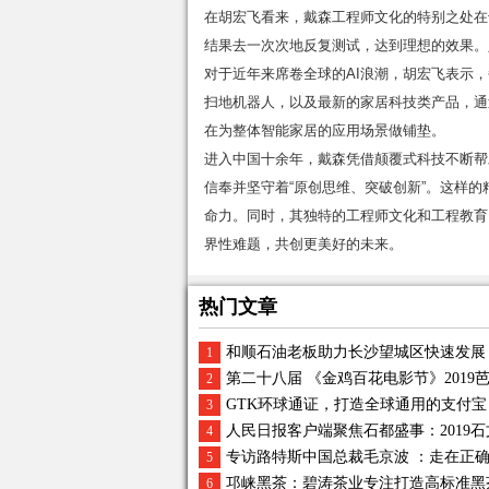
在胡宏飞看来，戴森工程师文化的特别之处在
结果去一次次地反复测试，达到理想的效果。
对于近年来席卷全球的AI浪潮，胡宏飞表示
扫地机器人，以及最新的家居科技类产品，通
在为整体智能家居的应用场景做铺垫。
进入中国十余年，戴森凭借颠覆式科技不断帮
信奉并坚守着“原创思维、突破创新”。这样
命力。同时，其独特的工程师文化和工程教育
界性难题，共创更美好的未来。
热门文章
和顺石油老板助力长沙望城区快速发展
1
第二十八届 《金鸡百花电影节》201
2
GTK环球通证，打造全球通用的支付宝
3
人民日报客户端聚焦石都盛事：2019
4
专访路特斯中国总裁毛京波 ：走在正
5
邛崃黑茶：碧涛茶业专注打造高标准黑
6