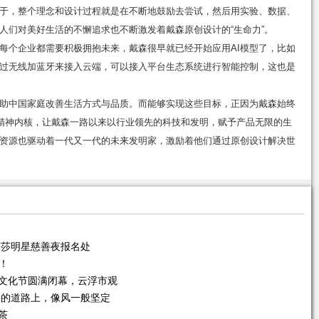
于，整个理念和设计过程就是在不断地鼓励去尝试，然后用实验、数据、
人们对美好生活的不懈追求也不断激发着戴森原创设计的“生命力”。
，每个企业都需要积极拥抱未来，戴森很早就已经开始应用AI模型了，比如
过无线加蓝牙来接入云端，可以接入平台生态系统进行智能控制，这也是
助中国家庭改善生活方式与品质。而能够实现这些目标，正因为戴森始终
的精神内核，让戴森一路以来以行业领先的科技和发明，赋予产品无限的生
资源也驱动着一代又一代的未来发明家，激励着他们通过原创设计解决世
9芭莎明星慈善夜报名处
！
石文化节圆满闭幕，云浮市观
确的道路上，像风一般坚定
茶