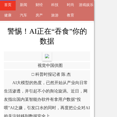
首页
新闻
财经
科技
时尚
游戏娱乐
来自
健康
新闻
汽车
2023-11-27 15:54 的文章
房产
旅游
教育
警惕！AI正在“吞食”你的
数据
视觉中国供图
□ 科普时报记者 陈 杰
AI大模型的热度，已然开始从产业向日常
生活渗透，并引起不小的舆论旋涡。近日，网
友指出国内某智能办软件有拿用户数据“投
喂”AI之嫌，引发口水的同时，再度把公众对AI
的关注转移到数据安全上。