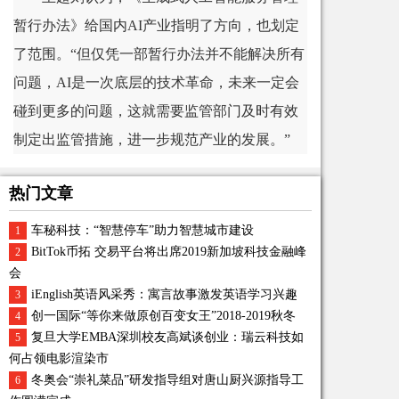
暂行办法》给国内AI产业指明了方向，也划定
了范围。“但仅凭一部暂行办法并不能解决所有
问题，AI是一次底层的技术革命，未来一定会
碰到更多的问题，这就需要监管部门及时有效
制定出监管措施，进一步规范产业的发展。”
热门文章
车秘科技：“智慧停车”助力智慧城市建设
1
BitTok币拓 交易平台将出席2019新加坡科技金融峰
2
会
iEnglish英语风采秀：寓言故事激发英语学习兴趣
3
创一国际“等你来做原创百变女王”2018-2019秋冬
4
复旦大学EMBA深圳校友高斌谈创业：瑞云科技如
5
何占领电影渲染市
冬奥会“崇礼菜品”研发指导组对唐山厨兴源指导工
6